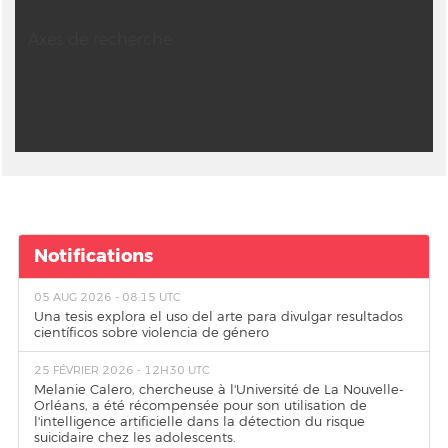
Axes de recherche
Notifications
05 AUG 2026 - 08:15 UTC
Una tesis explora el uso del arte para divulgar resultados
científicos sobre violencia de género
25 FÉVRIER 2026 - 12H30 UTC
Melanie Calero, chercheuse à l'Université de La Nouvelle-
Orléans, a été récompensée pour son utilisation de
l'intelligence artificielle dans la détection du risque
suicidaire chez les adolescents.