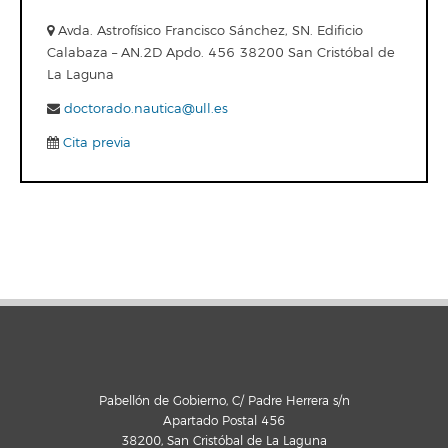
Avda. Astrofísico Francisco Sánchez, SN. Edificio
Calabaza – AN.2D Apdo. 456 38200 San Cristóbal de
La Laguna
doctorado.nautica@ull.es
Cita previa
Pabellón de Gobierno, C/ Padre Herrera s/n
Apartado Postal 456
38200, San Cristóbal de La Laguna