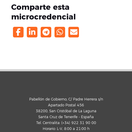
Comparte esta
microcredencial
Pabellón de Gobierno, C/ Padre Herrera s/n
Apartado Postal 456
38200, San Cristóbal de La Laguna
Santa Cruz de Tenerife - España
Tel. Centralita: (+34) 922 31 90 00
Horario: L-V, 8:00 a 21:00 h