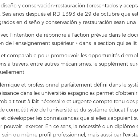
s, diseño y conservación-restauración (presentados y acep
. Seis años después el RD 1393 de 29 de octubre que est
s grados en diseño y conservación y restauración sean una
et avec l'intention de répondre à l'action prévue dans le d
n de l'enseignement supérieur » dans la section qui se li
t comparable pour promouvoir les opportunités d'emploi 
s à travers, entre autres mécanismes, le supplément eur
uellement.
adémique et professionnel parfaitement défini dans le s
ssance dans les universités espagnoles permet d'obteni
blait tout à fait nécessaire et urgente compte tenu des po
de compétitivité de l'université et du système éducatif espa
 et développer les connaissances que si elles s'appuient 
 pouvoir l'exercer. En ce sens, la nécessité d'un diplôme e
 sein du même profil professionnel, mais aussi par l'exist