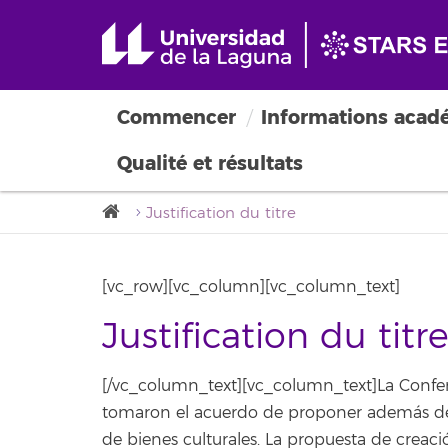
Diplôme en conservatio
Commencer
Informations acad
Qualité et résultats
Justification du titre
[vc_row][vc_column][vc_column_text]
Justification du titr
[/vc_column_text][vc_column_text]La Confer
tomaron el acuerdo de proponer además del 
de bienes culturales. La propuesta de creac