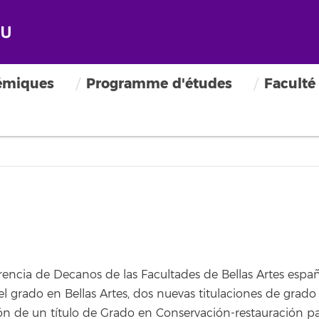
n et restauration des biens 
émiques
Programme d'études
Faculté
e
encia de Decanos de las Facultades de Bellas Artes españ
grado en Bellas Artes, dos nuevas titulaciones de grado
ión de un título de Grado en Conservación-restauración pa