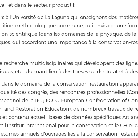
il et dans le secteur productif.
urs à l'Université de La Laguna qui enseignent des matière
dition méthodologique commune, qui envisage une forma
ion scientifique (dans les domaines de la physique, de la c
giques, qui accordent une importance à la conservation-r
e recherche multidisciplinaires qui développent des ligne
ques, etc., donnant lieu à des thèses de doctorat et à des
isés dans le domaine de la conservation-restauration appa
 qualité des congrès, des rencontres professionnelles (Com
 espagnol de la IIC ; ECCO European Confederation of Con
and Restoration Education), de nombreux travaux de rec
ns et contenu actuel ; bases de données spécifiques Art a
 et l'Institut international pour la conservation et le CHI
més annuels d'ouvrages liés à la conservation-restaurati