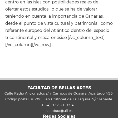
centro en las islas con posibilidades reales de
ofertar estos estudios, lo que se ha de valorar
teniendo en cuenta la importancia de Canarias,
desde el punto de vista cultural y patrimonial, como
referente europeo del Atlántico dentro del espacio
tricontinental y macaronésico.[/vc_column_text]
[/vc_column][/vc_row]
FACULTAD DE BELLAS ARTES
Calle Radio Aficionados s/n. Campus de Guajara. Apartado 456.
Código postal 38200. San Cristóbal de La Laguna. S/C Tenerife.
(+34) 922 31 97 41
secbbaa@ull.es
Redes Sociales