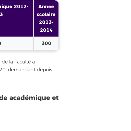
ique 2012-
Année
3
scolaire
2013-
2014
0
300
 de la Faculté a
 220, demandant depuis
iode académique et