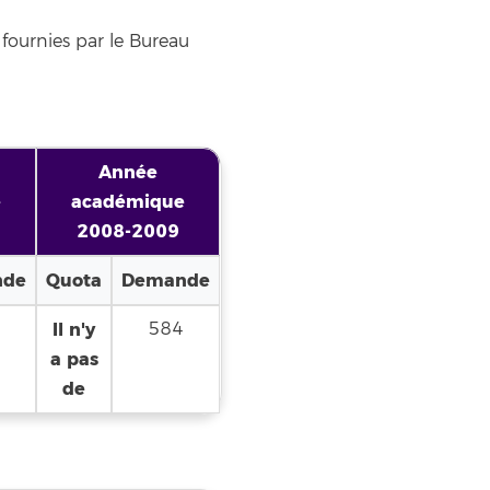
 fournies par le Bureau
Année
e
académique
2008-2009
nde
Quota
Demande
5
Il n'y
584
a pas
de