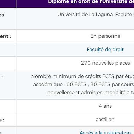
Diplômé en droit de l'Université 
es
Université de La Laguna. Faculté 
ent :
En personne
Faculté de droit
270 nouvelles places
 :
Nombre minimum de crédits ECTS par étudi
académique : 60 ECTS ; 30 ECTS par cours 
nouvellement admis en modalité à te
4 ans
 :
castillan
e
Accès à la justification