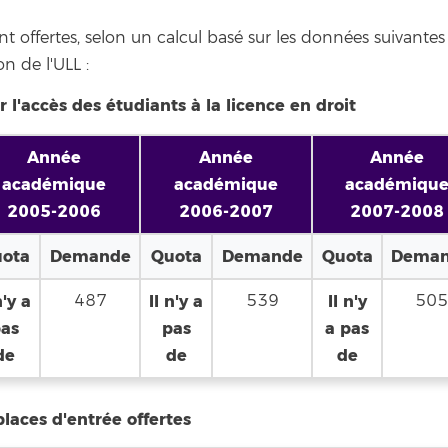
t offertes, selon un calcul basé sur les données suivantes
on de l'ULL :
 l'accès des étudiants à la licence en droit
Année
Année
Année
académique
académique
académiqu
2005-2006
2006-2007
2007-2008
ota
Demande
Quota
Demande
Quota
Dema
n'y a
487
Il n'y a
539
Il n'y
50
as
pas
a pas
de
de
de
places d'entrée offertes