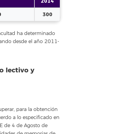
2014
0
300
 Facultad ha determinado
itando desde el año 2011-
 lectivo y
uperar, para la obtención
cuerdo a lo especificado en
OE de 4 de Agosto de
rsidades de memorias de