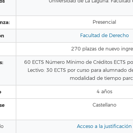
os
Universidad de La Laguna. Facultad
nza:
Presencial
ón
Facultad de Derecho
270 plazas de nuevo ingr
s:
60 ECTS Número Mínimo de Créditos ECTS por
Lectivo: 30 ECTS por curso para alumnado de
modalidad de tiempo parci
o
4 años
se
Castellano
lo
Acceso a la justificación