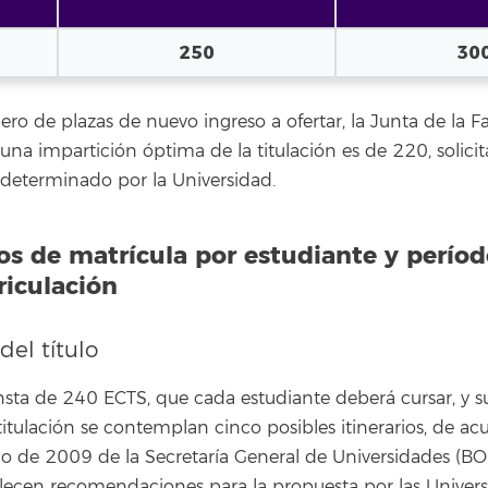
250
30
mero de plazas de nuevo ingreso a ofertar, la Junta de la
una impartición óptima de la titulación es de 220, solic
 determinado por la Universidad.
s de matrícula por estudiante y período
riculación
el título
nsta de 240 ECTS, que cada estudiante deberá cursar, y s
 titulación se contemplan cinco posibles itinerarios, de a
io de 2009 de la Secretaría General de Universidades (B
blecen recomendaciones para la propuesta por las Unive