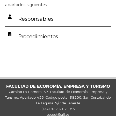
apartados siguientes.
Responsables
Procedimientos
FACULTAD DE ECONOMÍA, EMPRESA Y TURISMO
Camino La Hornera, 37. Facultad de Economía, Empresa y
Turismo. Apartado 456. Código postal 38200. San Cristóbal de
La Laguna. S/C de Tenerife
(+34) 922 31 71 63
seceet@ull.es