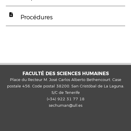
Procédures
FACULTÉ DES SCIENCES HUMAINES
Place du Recteur M. José Carlos Alberto Bethencourt. Case
postale 456. Code postal 38200. San Cristóbal de La Laguna.
S/C de Tenerife
(+34) 922 31 77 18
sechuman@ull.es