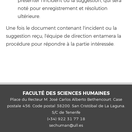
présenter l'incident ou la suggestion, qui sera
noté pour enregistrement et résolution
ultérieure.
Une fois le document contenant l'incident ou la
suggestion reçu, l'équipe de direction entamera la
procédure pour répondre à la partie intéressée.
FACULTÉ DES SCIENCES HUMAINES
Place du Recteur M. José Carlos Alberto Bethencourt. Case
postale 456. Code postal 38200. San Cristóbal de La Laguna.
S/C de Tenerife
(+34) 922 31 77 18
sechuman@ull.es