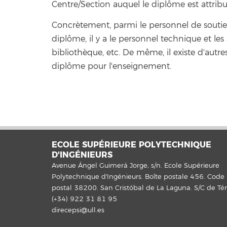
Centre/Section auquel le diplôme est attri
Concrètement, parmi le personnel de soutie
diplôme, il y a le personnel technique et les a
bibliothèque, etc. De même, il existe d'autre
diplôme pour l'enseignement.
ECOLE SUPÉRIEURE POLYTECHNIQUE
D'INGÉNIEURS
Avenue Ángel Guimerá Jorge, s/n. Ecole Supérieure
Polytechnique d'Ingénieurs. Boîte postale 456. Code
postal 38200. San Cristóbal de La Laguna. S/C de Tén
(+34) 922 31 81 95
direcepsi@ull.es