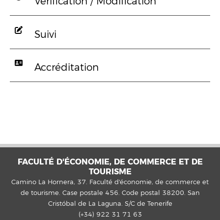
Vérification / Modification
Suivi
Accréditation
FACULTÉ D'ÉCONOMIE, DE COMMERCE ET DE
TOURISME
Camino La Hornera, 37. Faculté d'économie, de commerce et
de tourisme. Case postale 456. Code postal 38200. San
Cristóbal de La Laguna. S/C de Tenerife
(+34) 922 31 71 63