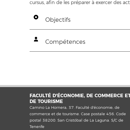
cursus, afin de les préparer à exercer des acti
Objectifs
Compétences
FACULTÉ D'ÉCONOMIE, DE COMMERCE E
DE TOURISME
Camino La Hornera, 37. Faculté d'économie, de
commerce et de tourisme. Case postale 456. Code
postal 38200. San Cristóbal de La Laguna. S/C de
Tenerife