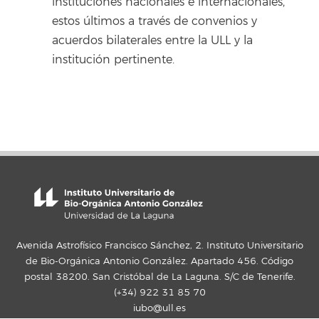
instituciones nacionales e internacionales,
estos últimos a través de convenios y
acuerdos bilaterales entre la ULL y la
institución pertinente.
INSTITUTO UNIVERSITARIO BIO-
ORGÁNICA ANTONIO GONZÁLEZ
Avenida Astrofísico Francisco Sánchez, 2. Instituto Universitario
de Bio-Orgánica Antonio González. Apartado 456. Código
postal 38200. San Cristóbal de La Laguna. S/C de Tenerife.
(+34) 922 31 85 70
iubo@ull.es