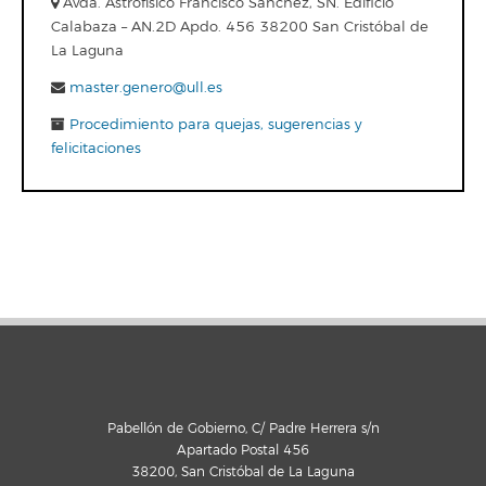
Avda. Astrofísico Francisco Sánchez, SN. Edificio
Calabaza – AN.2D Apdo. 456 38200 San Cristóbal de
La Laguna
master.genero@ull.es
Procedimiento para quejas, sugerencias y
felicitaciones
Pabellón de Gobierno, C/ Padre Herrera s/n
Apartado Postal 456
38200, San Cristóbal de La Laguna