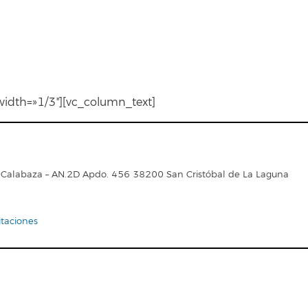
idth=»1/3″][vc_column_text]
cio Calabaza – AN.2D Apdo. 456 38200 San Cristóbal de La Laguna
itaciones