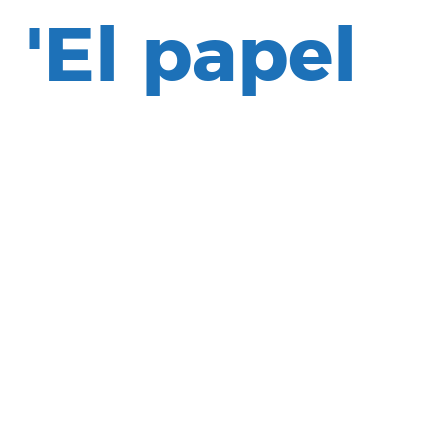
'El papel
del
asociacio
de
migrantes