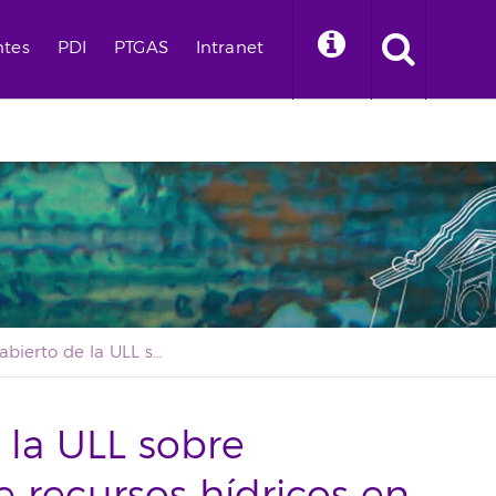
ntes
PDI
PTGAS
Intranet
Un curso abierto de la ULL sobre aprovechamiento de recursos hídricos en islas volcánicas logra 3.345 inscritos
 la ULL sobre