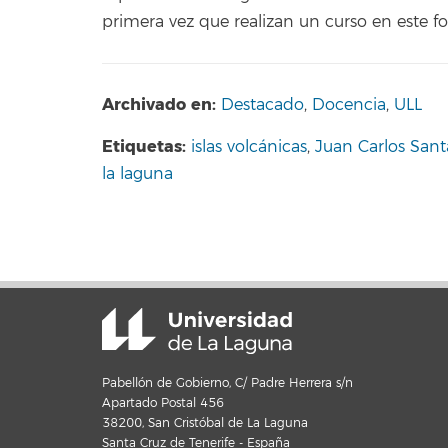
primera vez que realizan un curso en este f
Archivado en:
Destacado
,
Docencia
,
ULL
Etiquetas:
islas volcánicas
,
Juan Carlos San
la laguna
Pabellón de Gobierno, C/ Padre Herrera s/n
Apartado Postal 456
38200, San Cristóbal de La Laguna
Santa Cruz de Tenerife - España