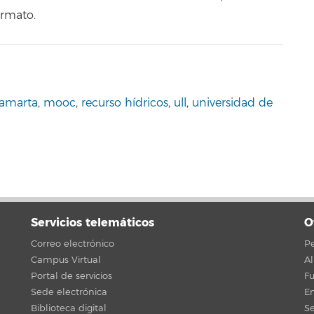
ormato.
tamarta
,
mooc
,
recurso hídricos
,
ull
,
universidad de
Servicios telemáticos
O
Correo electrónico
Pe
Campus Virtual
A
Portal de servicios
F
Sede electrónica
En
Biblioteca digital
Se