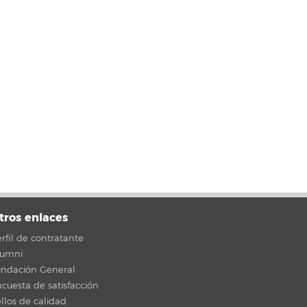
tros enlaces
rfil de contratante
lumni
undación General
cuesta de satisfacción
llos de calidad