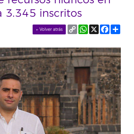
 recursos hídricos en
a 3.345 inscritos
Copy
WhatsApp
X
Facebook
Compa
← Volver atrás
Link