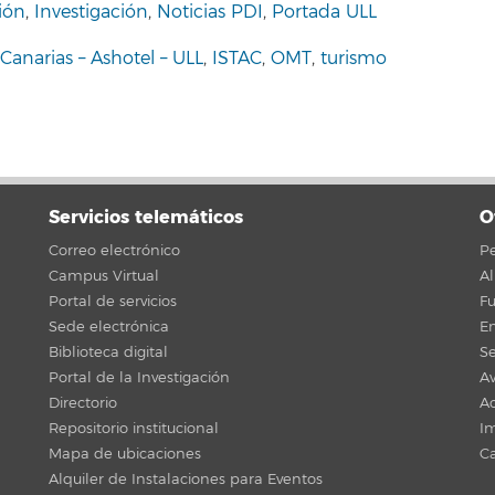
ión
,
Investigación
,
Noticias PDI
,
Portada ULL
Canarias – Ashotel – ULL
,
ISTAC
,
OMT
,
turismo
Servicios telemáticos
O
Correo electrónico
Pe
Campus Virtual
A
Portal de servicios
F
Sede electrónica
En
Biblioteca digital
Se
Portal de la Investigación
Av
Directorio
Ac
Repositorio institucional
Im
Mapa de ubicaciones
C
Alquiler de Instalaciones para Eventos