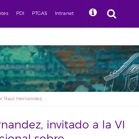
ntes
PDI
PTGAS
Intranet
El profesor Raúl Hernandez, invitado a la VI Conferencia Internacional sobre Estadísticas Turísticas de la OMT
nandez, invitado a la VI