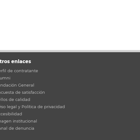
tros enlaces
rfil de contratante
lumni
undación General
cuesta de satisfacción
llos de calidad
iso legal y Política de privacidad
cesibilidad
agen institucional
anal de denuncia