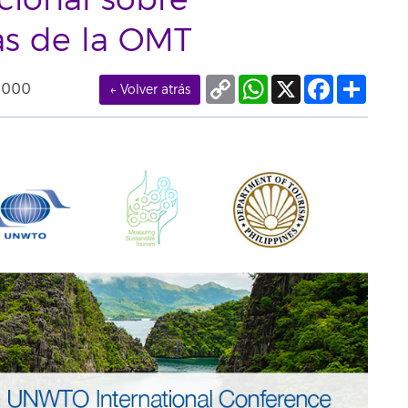
cional sobre
cas de la OMT
Copy
WhatsApp
X
Facebook
Compa
0000
← Volver atrás
Link