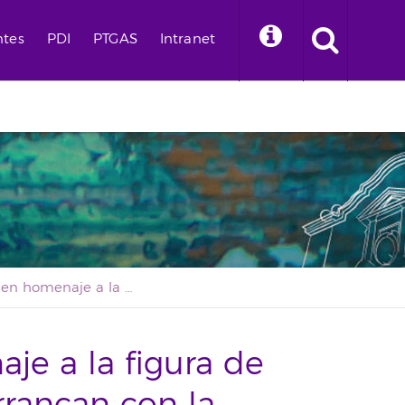
ntes
PDI
PTGAS
Intranet
Los actos en homenaje a la figura de Antonio González arrancan con la inauguración de la semana científica que lleva su nombre
je a la figura de