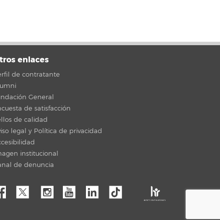
tros enlaces
rfil de contratante
lumni
undación General
cuesta de satisfacción
llos de calidad
iso legal y Política de privacidad
cesibilidad
agen institucional
anal de denuncia