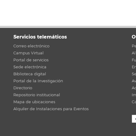
Servicios telemáticos
O
Correo electrónico
Pe
Campus Virtual
A
Portal de servicios
F
Sede electrónica
En
Biblioteca digital
Se
Portal de la Investigación
Av
Directorio
Ac
Repositorio institucional
Im
Mapa de ubicaciones
C
Alquiler de Instalaciones para Eventos