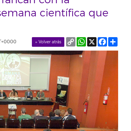
rrancan con la
semana científica que
Copy
WhatsApp
X
Facebook
Compa
MT+0000
← Volver atrás
Link