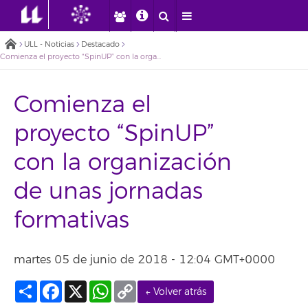
ULL - Noticias
Destacado
Comienza el proyecto “SpinUP” con la organización de unas jornadas formativas
Comienza el
proyecto “SpinUP”
con la organización
de unas jornadas
formativas
martes 05 de junio de 2018 - 12:04 GMT+0000
Compartir
Facebook
X
WhatsApp
Copy
← Volver atrás
Link