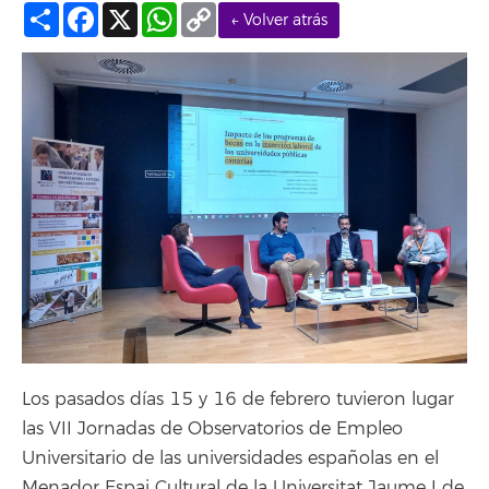
Compartir
Facebook
X
WhatsApp
Copy
← Volver atrás
Link
Los pasados días 15 y 16 de febrero tuvieron lugar
las VII Jornadas de Observatorios de Empleo
Universitario de las universidades españolas en el
Menador Espai Cultural de la Universitat Jaume I de