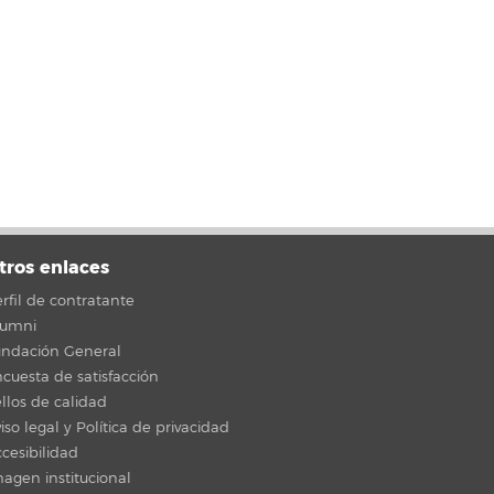
tros enlaces
rfil de contratante
lumni
undación General
cuesta de satisfacción
llos de calidad
iso legal y Política de privacidad
cesibilidad
agen institucional