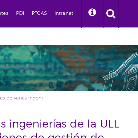
ntes
PDI
PTGAS
Intranet
Estudiantes de varias ingenierías de la ULL visitaron las instalaciones de gestión de residuos del Cabildo
s ingenierías de la ULL