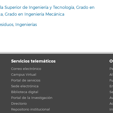
la Superior de Ingeniería y Tecnología
,
Grado en
ca
,
Grado en Ingeniería Mecánica
esiduos
,
Ingenierías
Servicios telemáticos
O
Correo electrónico
Pe
Campus Virtual
A
Portal de servicios
F
Sede electrónica
En
Biblioteca digital
Se
Portal de la Investigación
Av
Directorio
Ac
Repositorio institucional
Im