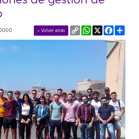
aciones de gestión de
o
Copy
WhatsApp
X
Facebook
Compa
+0000
← Volver atrás
Link