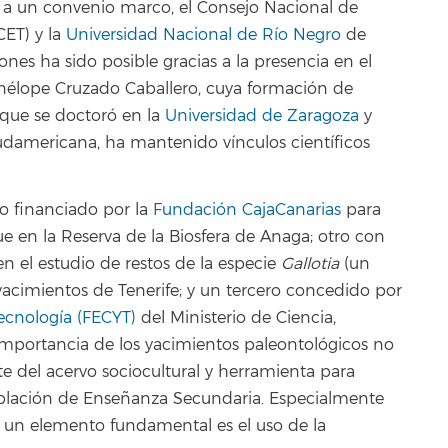
as a un convenio marco, el Consejo Nacional de
CET) y la
Universidad Nacional de Río Negro
de
ones ha sido posible gracias a la presencia en el
nélope Cruzado Caballero, cuya formación de
unque se doctoró en la
Universidad de Zaragoza
y
 sudamericana, ha mantenido vínculos científicos
no financiado por la
Fundación CajaCanarias
para
ue en la Reserva de la Biosfera de Anaga; otro con
en el estudio de restos de la especie
Gallotia
(un
acimientos de Tenerife; y un tercero concedido por
ecnología (FECYT)
del Ministerio de Ciencia,
importancia de los yacimientos paleontológicos no
te del acervo sociocultural y herramienta para
oblación de Enseñanza Secundaria. Especialmente
, un elemento fundamental es el uso de la