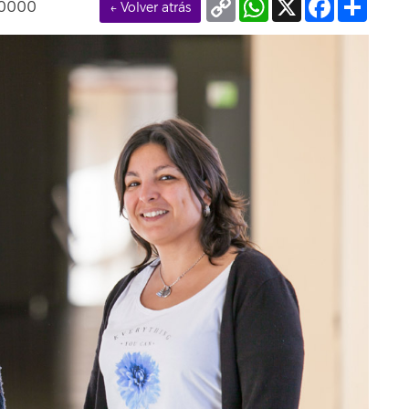
+0000
← Volver atrás
Link