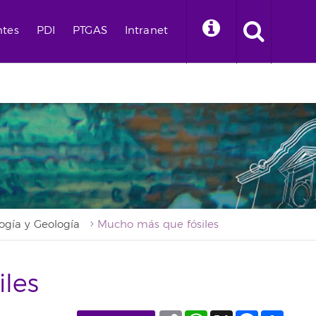
ntes
PDI
PTGAS
Intranet
ogía y Geología
Mucho más que fósiles
les
Copy
WhatsApp
X
Facebook
Compa