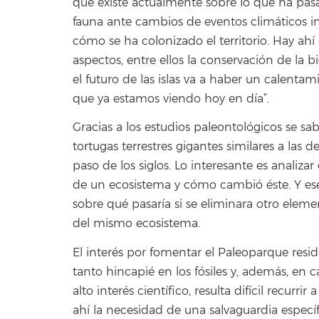
que existe actualmente sobre lo que ha pasad
fauna ante cambios de eventos climáticos imp
cómo se ha colonizado el territorio. Hay ah
aspectos, entre ellos la conservación de la 
el futuro de las islas va a haber un calent
que ya estamos viendo hoy en día”.
Gracias a los estudios paleontológicos se sa
tortugas terrestres gigantes similares a las d
paso de los siglos. Lo interesante es anali
de un ecosistema y cómo cambió éste. Y ese
sobre qué pasaría si se eliminara otro elem
del mismo ecosistema.
El interés por fomentar el Paleoparque resi
tanto hincapié en los fósiles y, además, en
alto interés científico, resulta difícil recur
ahí la necesidad de una salvaguardia específ