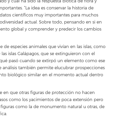
o y cuál ha sido la respuesta biótica de flora y
ortantes. “La idea es conservar la historia de
í datos científicos muy importantes para muchos
biodiversidad actual. Sobre todo, pensando en si en
amiento global y comprender y predecir los cambios
be de especies animales que vivían en las islas, como
e las islas Galápagos, que se extinguieron con el
zar qué pasó cuando se extirpó un elemento como ese
 análisis también permite elucubrar prospecciones
ento biológico similar en el momento actual dentro
de en que otras figuras de protección no hacen
 casos como los yacimientos de poca extensión pero
rir a figuras como la de monumento natural u otras, de
ica.