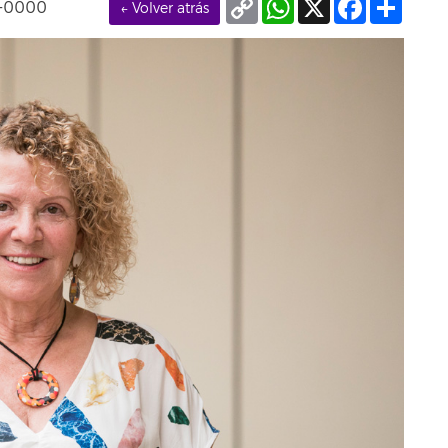
T+0000
← Volver atrás
Link