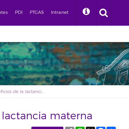
ntes
PDI
PTGAS
Intranet
Los beneficios de la lactancia materna
a lactancia materna
Copy
WhatsApp
X
Facebook
Compa