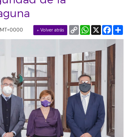
uridad de la
Laguna
Copy
WhatsApp
X
Facebook
Compa
 GMT+0000
← Volver atrás
Link