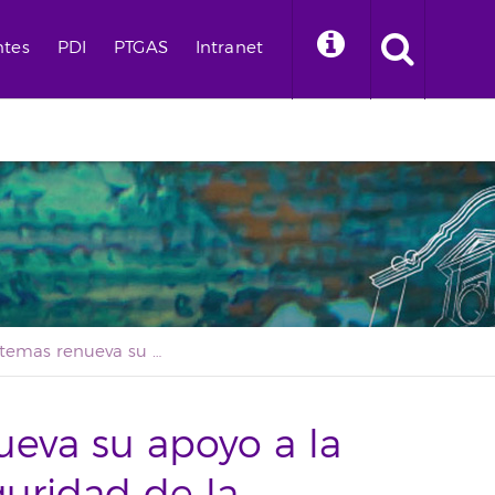
ntes
PDI
PTGAS
Intranet
Binter Sistemas renueva su apoyo a la Cátedra de Ciberseguridad de la Universidad de La Laguna
ueva su apoyo a la