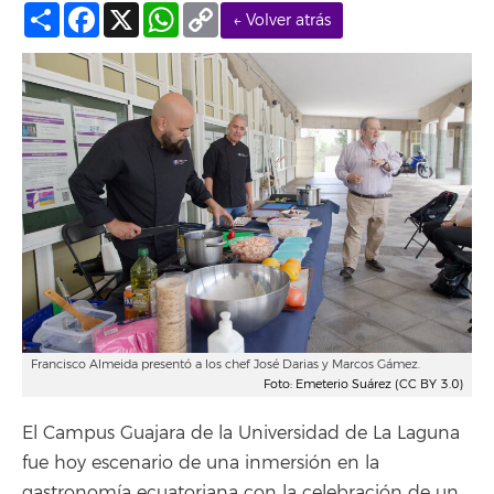
Compartir
Facebook
X
WhatsApp
Copy
← Volver atrás
Link
Francisco Almeida presentó a los chef José Darias y Marcos Gámez.
Foto: Emeterio Suárez (CC BY 3.0)
El Campus Guajara de la Universidad de La Laguna
fue hoy escenario de una inmersión en la
gastronomía ecuatoriana con la celebración de un