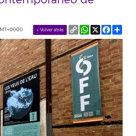
 Contemporáneo de
Copy
WhatsApp
X
Facebook
Compa
 GMT+0000
← Volver atrás
Link