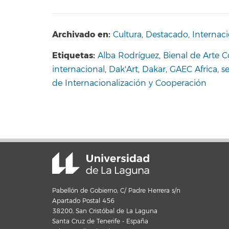
Archivado en:
Cultura
,
Destacado
,
Internaci
Etiquetas:
Alba Rodríguez
,
Bienal de Arte
internacional
,
Dak'Art
,
Dakar
,
GAEC Africa
,
s
de Internacionalización y Cooperación
Pabellón de Gobierno, C/ Padre Herrera s/n
Apartado Postal 456
38200, San Cristóbal de La Laguna
Santa Cruz de Tenerife - España