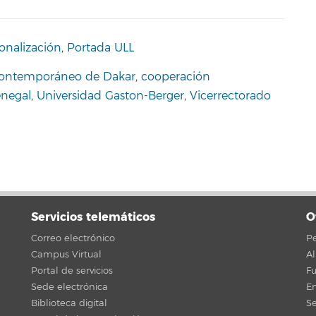
onalización
,
Portada ULL
 Contemporáneo de Dakar
,
cooperación
enegal
,
Universidad Gaston-Berger
,
Vicerrectorado
Servicios telemáticos
O
Correo electrónico
Pe
Campus Virtual
A
Portal de servicios
F
Sede electrónica
En
Biblioteca digital
Se