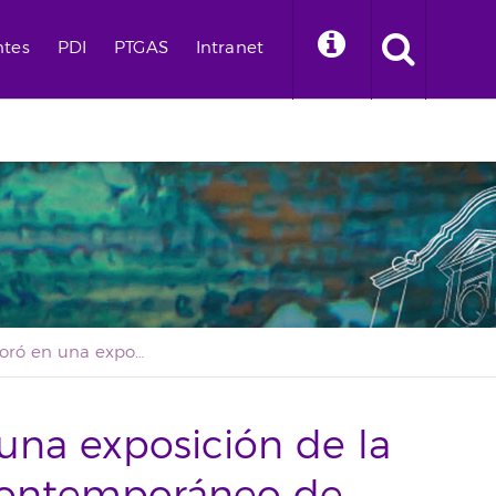
ntes
PDI
PTGAS
Intranet
La ULL colaboró en una exposición de la XV Bienal de Arte Contemporáneo de Dakar 2024
una exposición de la