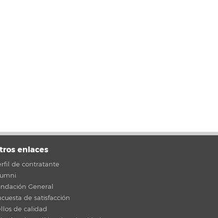
tros enlaces
rfil de contratante
lumni
undación General
cuesta de satisfacción
llos de calidad