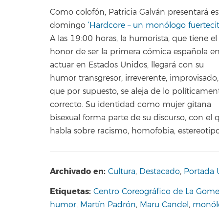
Como colofón, Patricia Galván presentará es
domingo
‘Hardcore – un monólogo fuertecit
A las 19:00 horas, la humorista, que tiene el
honor de ser la primera cómica española e
actuar en Estados Unidos, llegará con su
humor transgresor, irreverente, improvisado,
que por supuesto, se aleja de lo políticamen
correcto. Su identidad como mujer gitana
bisexual forma parte de su discurso, con el 
habla sobre racismo, homofobia, estereotipo
Archivado en:
Cultura
,
Destacado
,
Portada 
Etiquetas:
Centro Coreográfico de La Gome
humor
,
Martín Padrón
,
Maru Candel
,
monól