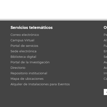
Servicios telemáticos
O
Correo electrónico
Pe
Campus Virtual
A
Portal de servicios
F
Sede electrónica
En
Biblioteca digital
Se
Portal de la Investigación
Av
Directorio
Ac
Repositorio institucional
Im
Mapa de ubicaciones
C
Alquiler de Instalaciones para Eventos