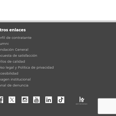
tros enlaces
rfil de contratante
lumni
undación General
cuesta de satisfacción
llos de calidad
iso legal y Política de privacidad
cesibilidad
agen institucional
anal de denuncia