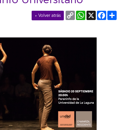
nfo Universitario
Copy
WhatsApp
X
Facebook
Compa
← Volver atrás
Link