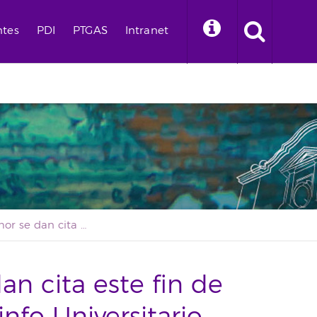
ntes
PDI
PTGAS
Intranet
Danza y humor se dan cita este fin de semana en el Paraninfo Universitario
n cita este fin de