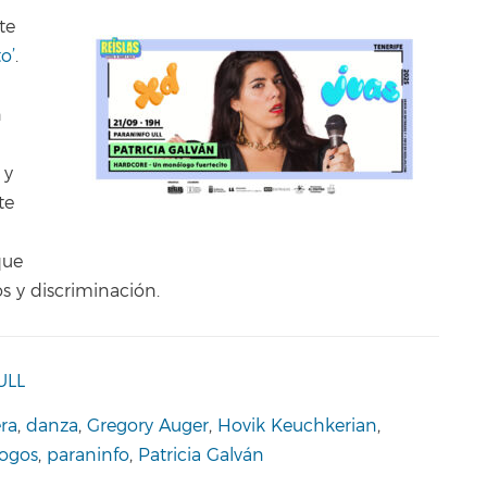
te
o’
.
n
 y
te
que
s y discriminación.
ULL
ra
,
danza
,
Gregory Auger
,
Hovik Keuchkerian
,
ogos
,
paraninfo
,
Patricia Galván