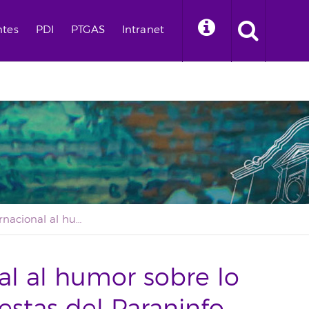
ntes
PDI
PTGAS
Intranet
Del jazz internacional al humor sobre lo cotidiano, las propuestas del Paraninfo para el fin de semana
nal al humor sobre lo