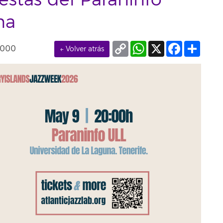
estas del Paraninfo
na
Copy
WhatsApp
X
Facebook
Compa
0000
← Volver atrás
Link