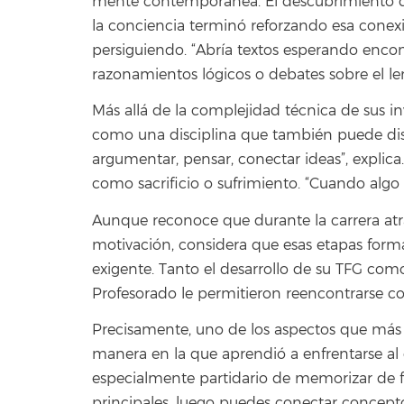
mente contemporánea. El descubrimiento de 
la conciencia terminó reforzando esa conexi
persiguiendo. “Abría textos esperando enco
razonamientos lógicos o debates sobre el l
Más allá de la complejidad técnica de sus inv
como una disciplina que también puede disfr
argumentar, pensar, conectar ideas”, explic
como sacrificio o sufrimiento. “Cuando algo 
Aunque reconoce que durante la carrera at
motivación, considera que esas etapas forma
exigente. Tanto el desarrollo de su TFG com
Profesorado le permitieron reencontrarse co
Precisamente, uno de los aspectos que más re
manera en la que aprendió a enfrentarse al
especialmente partidario de memorizar de f
principales, luego puedes conectar concep