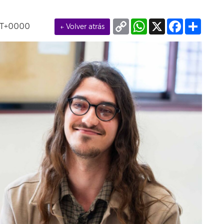
Copy
WhatsApp
X
Facebook
Compa
MT+0000
← Volver atrás
Link