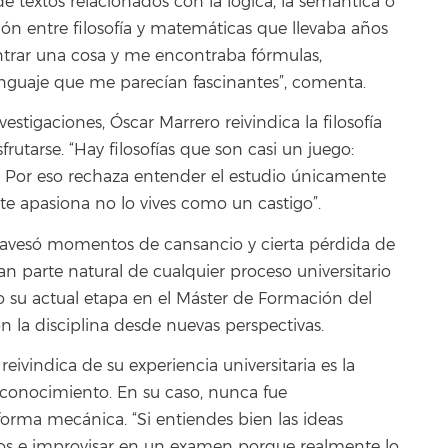
textos relacionados con la lógica, la semántica o
ón entre filosofía y matemáticas que llevaba años
ntrar una cosa y me encontraba fórmulas,
enguaje que me parecían fascinantes”, comenta.
estigaciones, Óscar Marrero reivindica la filosofía
utarse. “Hay filosofías que son casi un juego:
a. Por eso rechaza entender el estudio únicamente
te apasiona no lo vives como un castigo”.
ravesó momentos de cansancio y cierta pérdida de
n parte natural de cualquier proceso universitario
o su actual etapa en el Máster de Formación del
n la disciplina desde nuevas perspectivas.
ivindica de su experiencia universitaria es la
 conocimiento. En su caso, nunca fue
orma mecánica. “Si entiendes bien las ideas
tos e improvisar en un examen porque realmente lo