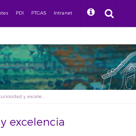
ntes
PDI
PTGAS
Intranet
Filosofía, curiosidad y excelencia académica
 y excelencia