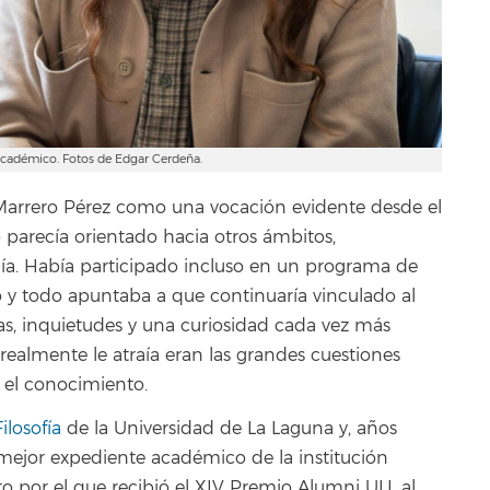
académico. Fotos de Edgar Cerdeña.
r Marrero Pérez como una vocación evidente desde el
o parecía orientado hacia otros ámbitos,
gía. Había participado incluso en un programa de
 y todo apuntaba a que continuaría vinculado al
ras, inquietudes y una curiosidad cada vez más
ealmente le atraía eran las grandes cuestiones
o el conocimiento.
ilosofía
de la Universidad de La Laguna y, años
 mejor expediente académico de la institución
 por el que recibió el XIV Premio Alumni ULL al