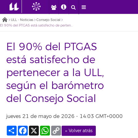
ULL - Noticias
Consejo Social
El 90% del PTGAS está satisfecho de pertenecer a la ULL, según el barómetro del Consejo Social
El 90% del PTGAS
está satisfecho de
pertenecer a la ULL,
según el barómetro
del Consejo Social
jueves 21 de mayo de 2026 - 14:03 GMT+0000
Compartir
Facebook
X
WhatsApp
Copy
← Volver atrás
Link