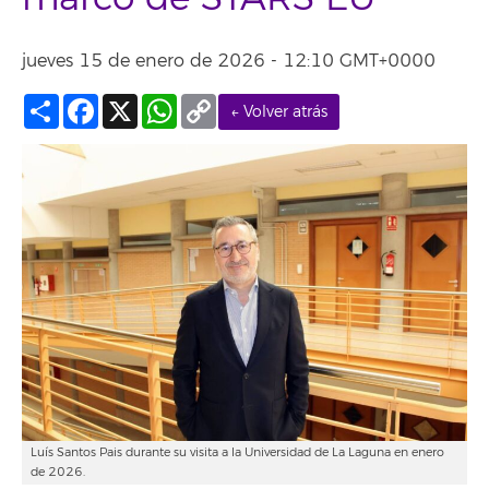
jueves 15 de enero de 2026 - 12:10 GMT+0000
Compartir
Facebook
X
WhatsApp
Copy
← Volver atrás
Link
Luís Santos Pais durante su visita a la Universidad de La Laguna en enero
de 2026.