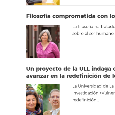
Filosofía comprometida con lo
La filosofía ha trata
sobre el ser humano, l
Un proyecto de la ULL indaga e
avanzar en la redefinición de
La Universidad de La
investigación «Vulner
redefinición…