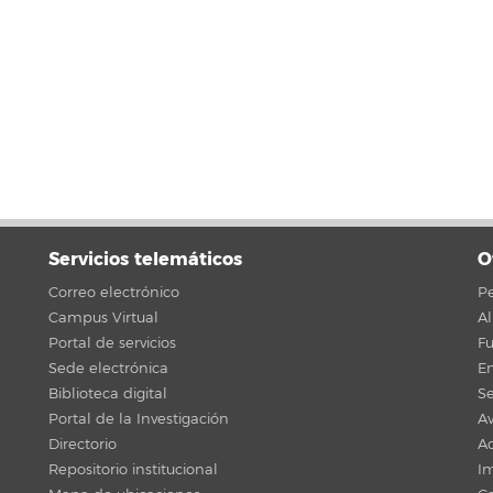
Servicios telemáticos
O
Correo electrónico
Pe
Campus Virtual
A
Portal de servicios
F
Sede electrónica
En
Biblioteca digital
Se
Portal de la Investigación
Av
Directorio
Ac
Repositorio institucional
Im