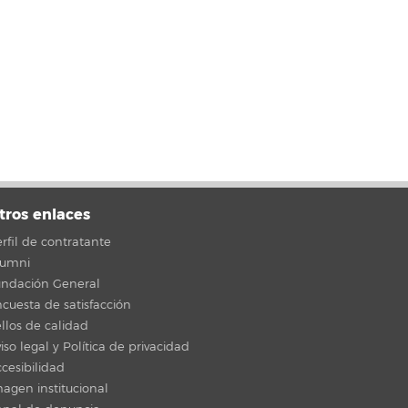
tros enlaces
rfil de contratante
lumni
undación General
cuesta de satisfacción
llos de calidad
iso legal y Política de privacidad
cesibilidad
agen institucional