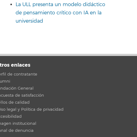
La ULL presenta un modelo didáctico
de pensamiento crítico con IA en la
universidad
tros enlaces
rfil de contratante
lumni
undación General
cuesta de satisfacción
llos de calidad
iso legal y Política de privacidad
cesibilidad
agen institucional
anal de denuncia