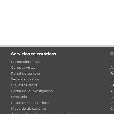
Servicios telemáticos
O
Correo electrónico
Pe
Campus Virtual
A
Portal de servicios
F
Sede electrónica
En
Biblioteca digital
Se
Portal de la Investigación
Av
Directorio
Ac
Repositorio institucional
Im
Mapa de ubicaciones
C