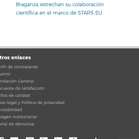
Braganza estrechan su colaboración
científica en el marco de STARS EU
tros enlaces
rfil de contratante
lumni
undación General
cuesta de satisfacción
llos de calidad
iso legal y Política de privacidad
cesibilidad
agen institucional
anal de denuncia