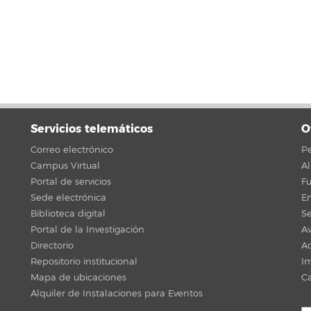
Servicios telemáticos
O
Correo electrónico
Pe
Campus Virtual
A
Portal de servicios
F
Sede electrónica
En
Biblioteca digital
Se
Portal de la Investigación
Av
Directorio
Ac
Repositorio institucional
Im
Mapa de ubicaciones
C
Alquiler de Instalaciones para Eventos