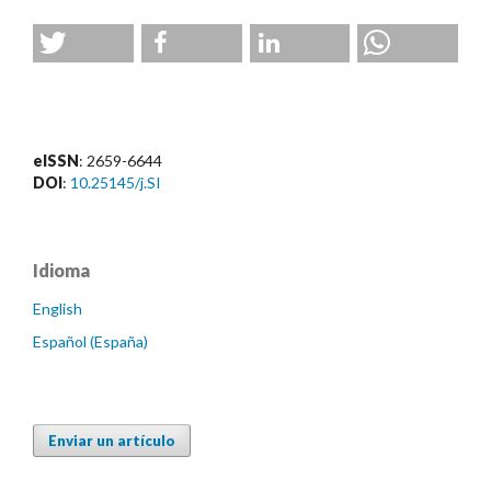
eISSN
: 2659-6644
DOI
:
10.25145/j.SI
Idioma
English
Español (España)
Enviar un artículo