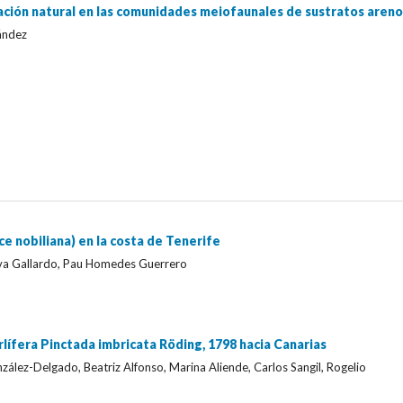
icación natural en las comunidades meiofaunales de sustratos aren
ández
e nobiliana) en la costa de Tenerife
ova Gallardo, Pau Homedes Guerrero
rlífera Pinctada imbricata Röding, 1798 hacia Canarias
lez-Delgado, Beatriz Alfonso, Marina Aliende, Carlos Sangil, Rogelio