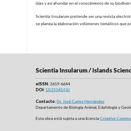
islas y así ahondar en el conocimiento de su biodive
Scientia Insularum pretende ser una revista electróni
se planea la elaboración volúmenes temáticos que p
Scientia Insularum / Islands Scien
eISSN
: 2659-6644
DOI
:
10.25145/j.SI
Contacto
:
Dr. José Carlos Hernández
Departamento de Biología Animal, Edafología y Geol
Esta obra está sujeta a una licencia
Creative Common