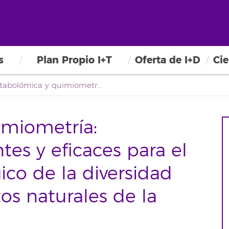
s
Plan Propio I+T
Oferta de I+D
Cie
metabolómica y quimiometría: herramientas eficientes y eficaces para el estudio biotecnológico de la diversidad química de productos naturales de la microbiota marina
miometría:
tes y eficaces para el
ico de la diversidad
s naturales de la