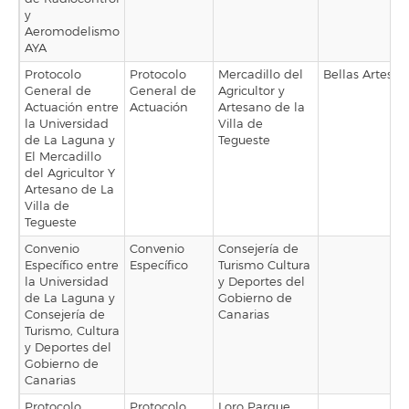
y
Aeromodelismo
AYA
Protocolo
Protocolo
Mercadillo del
Bellas Artes
General de
General de
Agricultor y
Actuación entre
Actuación
Artesano de la
la Universidad
Villa de
de La Laguna y
Tegueste
El Mercadillo
del Agricultor Y
Artesano de La
Villa de
Tegueste
Convenio
Convenio
Consejería de
Específico entre
Específico
Turismo Cultura
la Universidad
y Deportes del
de La Laguna y
Gobierno de
Consejería de
Canarias
Turismo, Cultura
y Deportes del
Gobierno de
Canarias
Protocolo
Protocolo
Loro Parque