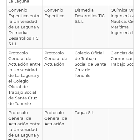
La Laguna
Convenio
Convenio
Dismedia
Química Orgá
Específico entre
Específico
Desarrollos TIC
Ingeniería Agra
la Universidad
S.L.L.
Náutica, Civil y
de La Laguna y
Marítima
Dismedia
Ingeniería Indu
Desarrollos TIC,
S.L.L.
Protocolo
Protocolo
Colegio Oficial
Ciencias de la
General de
General de
de Trabajo
Comunicación
Actuación entre
Actuación
Social de Santa
Trabajo Social
la Universidad
Cruz de
de La Laguna y
Tenerife
el Colegio
Oficial de
Trabajo Social
de Santa Cruz
de Tenerife
Protocolo
Protocolo
Tagua S.L.
General de
General de
Actuación entre
Actuación
la Universidad
de La Laguna y