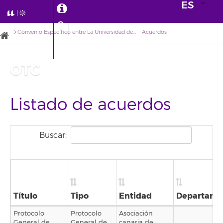
ES
Convenio Específico entre La Universidad de La Laguna y la Fundación Palarq
Acuerdos
OTC
Listado de acuerdos
Buscar:
Título
Tipo
Entidad
Departame
Protocolo
Protocolo
Asociación
General de
General de
canaria de