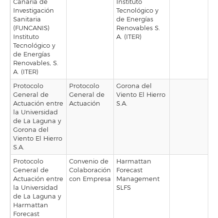
Canaria de
Instituto
Investigación
Tecnológico y
Sanitaria
de Energías
(FUNCANIS)
Renovables S.
Instituto
A. (ITER)
Tecnológico y
de Energías
Renovables, S.
A. (ITER)
Protocolo
Protocolo
Gorona del
General de
General de
Viento El Hierro
Actuación entre
Actuación
S.A.
la Universidad
de La Laguna y
Gorona del
Viento El Hierro
S.A.
Protocolo
Convenio de
Harmattan
General de
Colaboración
Forecast
Actuación entre
con Empresa
Management
la Universidad
SLFS
de La Laguna y
Harmattan
Forecast