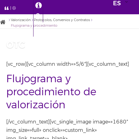
ES
Valorización
Protocolos, Convenios y Contratos
Flujograma y procedimiento
OTC
[vc_row][vc_column width=»5/6″][vc_column_text]
Flujograma y
procedimiento de
valorización
[/vc_column_text][vc_single_image image=»1680″
img_size=»full» onclick=»custom_link»
img_link_target=»_blank»