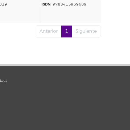
ISBN
2019
: 9788415939689
Anterior
1
Siguiente
tact