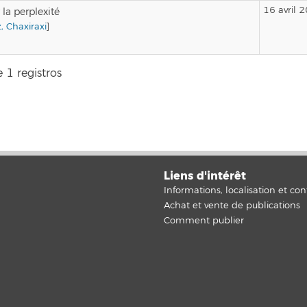
16 avril 
 la perplexité
, Chaxiraxi
]
 1 registros
Liens d'intérêt
Informations, localisation et con
Achat et vente de publications
Comment publier