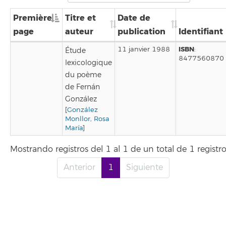
Première
Titre et
Date de
page
auteur
publication
Identifiant
ISBN
11 janvier 1988
:
Étude
8477560870
lexicologique
du poème
de Fernán
González
[
González
Monllor, Rosa
María
]
Mostrando registros del 1 al 1 de un total de 1 registr
Anterior
1
Siguiente