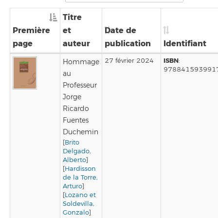
Titre
Première
et
Date de
page
auteur
publication
Identifiant
ISBN
27 février 2024
:
Hommage
978841593991
au
Professeur
Jorge
Ricardo
Fuentes
Duchemin
[
Brito
Delgado,
Alberto
]
[
Hardisson
de la Torre,
Arturo
]
[
Lozano et
Soldevilla,
Gonzalo
]