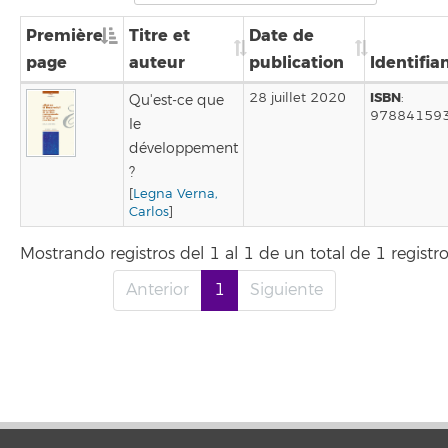
Première
Titre et
Date de
page
auteur
publication
Identifia
ISBN
28 juillet 2020
:
Qu'est-ce que
97884159
le
développement
?
[
Legna Verna,
Carlos
]
Mostrando registros del 1 al 1 de un total de 1 registr
Anterior
1
Siguiente