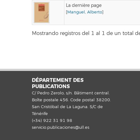
La dernière page
[
Manguel, Alberto
]
Mostrando registros del 1 al 1 de un total de
DÉPARTEMENT DES
PUBLICATIONS
C/ Pedro Zerolo, s/n. Bâtiment central.
Boîte postale 456. Code postal 38200.
San Cristóbal de La Laguna. S/C de
Ténérife
(+34) 922 31 91 98
servicio.publicaciones@ull.es