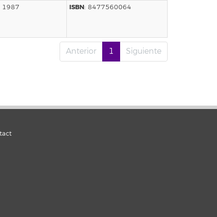
ISBN
r 1987
: 8477560064
Anterior
1
Siguiente
tact