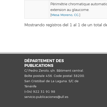
Périmétrie chromatique automatiq
extension au glaucome.
[
Mesa Moreno, CG.
]
Mostrando registros del 1 al 1 de un total de
DÉPARTEMENT DES
PUBLICATIONS
C/ Pedro Zerolo, s/n. Bâtiment central.
Boîte postale 456. Code postal 38200.
San Cristóbal de La Laguna. S/C de
Ténérife
(+34) 922 31 91 98
servicio.publicaciones@ull.es