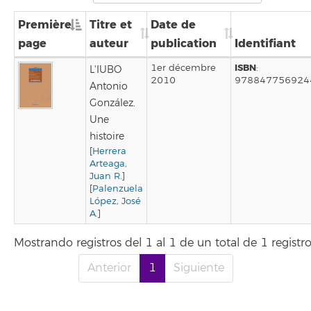
Première
Titre et
Date de
page
auteur
publication
Identifiant
ISBN
1er décembre
:
L'IUBO
2010
978847756924
Antonio
González.
Une
histoire
[
Herrera
Arteaga,
Juan R.
]
[
Palenzuela
López, José
A.
]
Mostrando registros del 1 al 1 de un total de 1 registr
Anterior
1
Siguiente