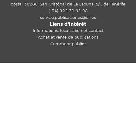
postal 38200. San Cristóbal de La Laguna. S/C de Ténérife
(+34) 922 31 91 98
servicio.publicaciones@ull.es
Liens d'intérêt
Informations, localisation et contact
Achat et vente de publications
Comment publier