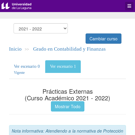
Desp
men
de
aplic
Cambiar curso
Inicio
Grado en Contabilidad y Finanzas
>>
Ver escenario 0
Ver escenario 1
Vigente
Prácticas Externas
(Curso Académico 2021 - 2022)
Mostrar Todo
Nota informativa: Atendiendo a la normativa de Protección